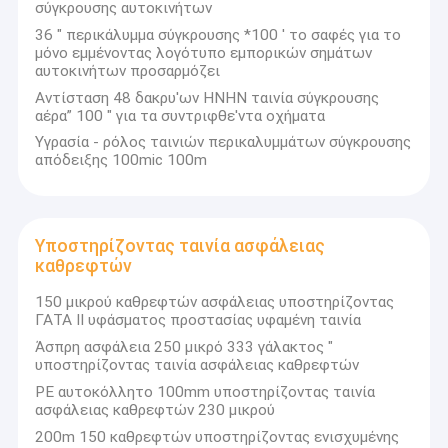
Προστατευτική ταινία επιτροπής σάντουιτς
σύγκρουσης αυτοκινήτων
36 " περικάλυμμα σύγκρουσης *100 ' το σαφές για το
Ταινία προστασίας σχεδιαγράμματος εξώθησης
μόνο εμμένοντας λογότυπο εμπορικών σημάτων
αυτοκινήτων προσαρμόζει
Καλύπτοντας ταινία στόκων
Αντίσταση 48 δακρυ'ων HNHN ταινία σύγκρουσης
αέρα” 100 " για τα συντριφθε'ντα οχήματα
Υγρασία - ρόλος ταινιών περικαλυμμάτων σύγκρουσης
απόδειξης 100mic 100m
Υποστηρίζοντας ταινία ασφάλειας
καθρεφτών
150 μικρού καθρεφτών ασφάλειας υποστηρίζοντας
ΓΑΤΑ ΙΙ υφάσματος προστασίας υφαμένη ταινία
Άσπρη ασφάλεια 250 μικρό 333 γάλακτος "
υποστηρίζοντας ταινία ασφάλειας καθρεφτών
PE αυτοκόλλητο 100mm υποστηρίζοντας ταινία
ασφάλειας καθρεφτών 230 μικρού
200m 150 καθρεφτών υποστηρίζοντας ενισχυμένης