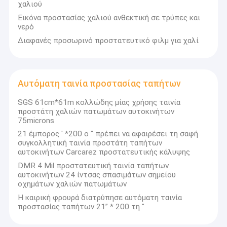
χαλιού
Εικόνα προστασίας χαλιού ανθεκτική σε τρύπες και
νερό
Διαφανές προσωρινό προστατευτικό φιλμ για χαλί
Αυτόματη ταινία προστασίας ταπήτων
SGS 61cm*61m κολλώδης μίας χρήσης ταινία
προστάτη χαλιών πατωμάτων αυτοκινήτων
75microns
21 έμπορος ' *200 ο " πρέπει να αφαιρέσει τη σαφή
συγκολλητική ταινία προστάτη ταπήτων
αυτοκινήτων Carcarez προστατευτικής κάλυψης
DMR 4 Mil προστατευτική ταινία ταπήτων
αυτοκινήτων 24 ίντσας σπασιμάτων σημείου
οχημάτων χαλιών πατωμάτων
Η καιρική φρουρά διατρύπησε αυτόματη ταινία
προστασίας ταπήτων 21” * 200 τη "