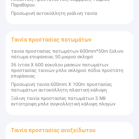
Παραθύρου
Προσωρινή αυτοκόλλητη γυάλινη ταινία
Ταινία προστασίας πατωμάτων
ταινία προστασίας πατωμάτων 600mm*50m ξύλινο
πάτωμα επιφάνειας 50 μικρού σκληρό
36 ίντσα Χ 600 εύκολου μασκών πατωμάτων
προστασίας ταινιών μπλε σκληρού πόδια προστάτη
επιφάνειας
Προσωρινή ταινία 600mm X 100m προστασίας
πατωμάτων αυτοκόλλητη πλαστική κάλυψη
Ξύλινη ταινία προστασίας πατωμάτων 3 Mil
Σπίτι
αντίστροφη μπλε συγκολλητική κάλυψη πληγών
Η Haining Huanan New Material Technology Co., LTD. είναι
μια επαγγελματική εταιρεία υψηλής τεχνολογίας που
Προϊόντα
ασχολείται με τις πωλήσεις και την υψηλή ποιότητα
παραγωγής προστατευτικών ταινιών,καθώς και καλή
Ταινία προστασίας ανοξείδωτου
Βίντεο
εξυπηρέτηση και διεθνή πρότυπα για φιλικό προς το