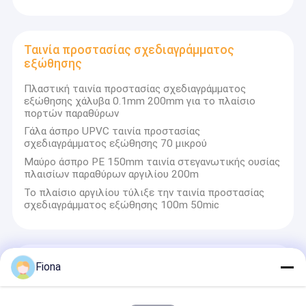
Ταινία προστασίας σχεδιαγράμματος
εξώθησης
Πλαστική ταινία προστασίας σχεδιαγράμματος
εξώθησης χάλυβα 0.1mm 200mm για το πλαίσιο
πορτών παραθύρων
Γάλα άσπρο UPVC ταινία προστασίας
σχεδιαγράμματος εξώθησης 70 μικρού
Μαύρο άσπρο PE 150mm ταινία στεγανωτικής ουσίας
πλαισίων παραθύρων αργιλίου 200m
Το πλαίσιο αργιλίου τύλιξε την ταινία προστασίας
σχεδιαγράμματος εξώθησης 100m 50mic
Καλύπτοντας ταινία στόκων
Fiona
υγρασία-ανθεκτική UV έκθεση ταινιών στόκων ακρών
48mm κόκκινη κομμένη οδοντωτά