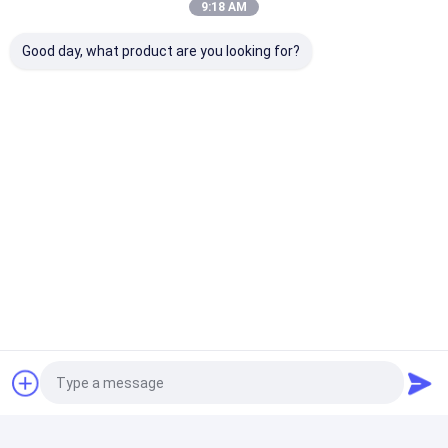
9:18 AM
Αδιάβροχη πολυ κόλλα συνθετικού λάστιχου
υψηλός-καρφιών καλύπτοντας ταινιών στόκων
Good day, what product are you looking for?
UV ανθεκτικά 9 230mic στόκων αδιάβροχης
υπαίθριας Mils χρήσης καλύπτοντας ταινιών
Υπαίθρια λαστιχένια ταινία εφαρμογής ζωγραφικής
καλύπτοντας ταινιών στόκων 48mm 160mic
Πολυ ταινία προστασίας επιφάνειας
Προσαρμόστε Προστατεύστε όλες τις επιφάνειες
Πολλαπλή προστασία επιφάνειας με απαράμιλλη
απόδοση
Μαρμάρινη Countertop ταινία προστασίας
Τεχνητή Countertop 600mm 0.05mm μαρμάρινη
κάλυψη πατωμάτων ταινιών προστασίας