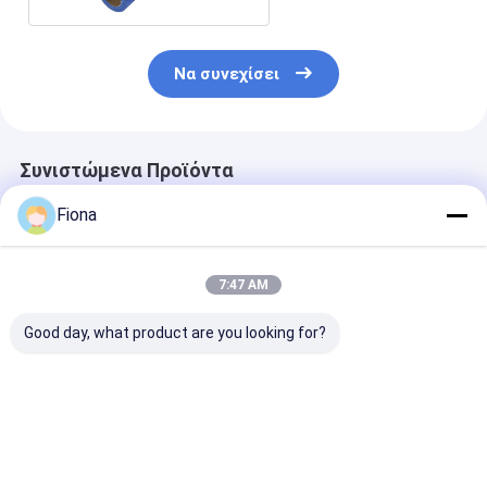
Να συνεχίσει
Συνιστώμενα Προϊόντα
Fiona
7:47 AM
Good day, what product are you looking for?
Διαφανής
Επαγγελματική
Ανθεκτική
Αυτοκόλλητη
Μεμβράνη Κάλυψης
Προστατευτι
Μεμβράνη
Τζαμιών
Μεμβράνη Τζα
Παραθύρου
Παραθύρου
Καλύτερη τιμή
Καλύτερη τιμή
Καλύτερη 