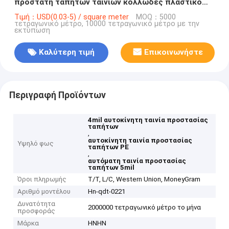
προστάτη ταπήτων ταινιών κολλώδες πλαστικό
που συσκευάζεται
Τιμή：USD(0.03-5) / square meter
MOQ：5000
τετραγωνικό μέτρο, 10000 τετραγωνικό μέτρο με την
εκτύπωση
Καλύτερη τιμή
Επικοινωνήστε
Περιγραφή Προϊόντων
4mil αυτοκίνητη ταινία προστασίας
ταπήτων
,
αυτοκίνητη ταινία προστασίας
Υψηλό φως
ταπήτων PE
,
αυτόματη ταινία προστασίας
ταπήτων 5mil
Όροι πληρωμής
T/T, L/C, Western Union, MoneyGram
Αριθμό μοντέλου
Hn-qdt-0221
Δυνατότητα
2000000 τετραγωνικό μέτρο το μήνα
προσφοράς
Μάρκα
HNHN