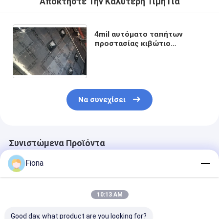
Αποκτήστε Την Καλύτερη Τιμή Για
4mil αυτόματο ταπήτων
προστασίας κιβώτιο
προστάτη ταπήτων ταινιών
κολλώδες πλαστικό που
συσκευάζεται
Να συνεχίσει
Συνιστώμενα Προϊόντα
Fiona
10:13 AM
Good day, what product are you looking for?