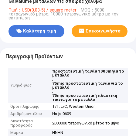
Galvalume μετάλλων τις σπείρες χάλυβα
Τιμή：USD(0.03-5) / square meter
MOQ：5000
τετραγωνικό μέτρο, 10000 τετραγωνικό μέτρο με την
εκτύπωση
Καλύτερη τιμή
Επικοινωνήστε
Περιγραφή Προϊόντων
προστατευτική ταινία 1000m για το
μέταλλο
,
75mic προστατευτική ταινία για το
Υψηλό φως
μέταλλο
,
75mic προστατευτική πλαστική
ταινία για το μέταλλο
Όροι πληρωμής
T/T, L/C, Western Union,
Αριθμό μοντέλου
Hn-js-0609
Δυνατότητα
2000000 τετραγωνικό μέτρο το μήνα
προσφοράς
Μάρκα
HNHN