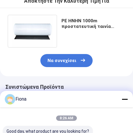
Αποκτήστε Την Καλύτερη Τιμή Για
PE HNHN 1000m
προστατευτική ταινία
75mic για Galvalume
μετάλλων τις σπείρες
χάλυβα
Να συνεχίσει
Συνιστώμενα Προϊόντα
Fiona
8:26 AM
Good day, what product are you looking for?