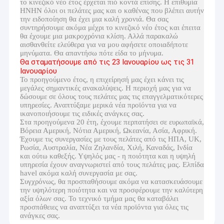
το κινεζικό νέο έτος έρχεται πιό κοντά επίσης. Η επιθυμία
HNHN όλοι οι πελάτες μας και ο καθένας που βλέπει αυτήν
την ειδοποίηση θα έχει μια καλή χρονιά. Θα σας
συντηρήσουμε ακόμα μέχρι το κινεζικό νέο έτος και έπειτα
θα έχουμε μια μακροχρόνια κλίση. Αλλά παρακαλώ
αισθανθείτε ελεύθερα για να μου αφήσετε οποιαδήποτε
μηνύματα. Θα απαντήσω πότε είδα το μήνυμα.
Θα σταματήσουμε από τις 23 Ιανουαρίου ως τις 31
Ιανουαρίου
Το προηγούμενο έτος, η επιχείρησή μας έχει κάνει τις
μεγάλες σημαντικές ανακαλύψεις. Η περιοχή μας για να
δώσουμε σε όλους τους πελάτες μας τις επαγγελματικότερες
υπηρεσίες. Αναπτύξαμε μερικά νέα προϊόντα για να
ικανοποιήσουμε τις ειδικές ανάγκες σας.
Στα προηγούμενα 20 έτη, έχουμε περπατήσει σε ευρωπαϊκά,
Βόρεια Αμερική, Νότια Αμερική, Ωκεανία, Ασία, Αφρική.
Έχουμε τις συνεργασίες με τους πελάτες από τις ΗΠΑ, UK,
Ρωσία, Αυστραλία, Νέα Ζηλανδία, Χιλή, Καναδάς, Ινδία
και ούτω καθεξής. Υψηλός μας - η ποιότητα και η υψηλή
υπηρεσία έχουν αναγνωριστεί από τους πελάτες μας. Ελπίδα
havel ακόμα καλή συνεργασία με σας.
Συγχρόνως, θα προσπαθήσουμε ακόμα να κατασκευάσουμε
την υψηλότερη ποιότητα και να προσφέρουμε την καλύτερη
αξία όλων σας. Το τεχνικό τμήμα μας θα καταβάλει
προσπάθειες να αναπτύξει τα νέα προϊόντα για όλες τις
ανάγκες σας.